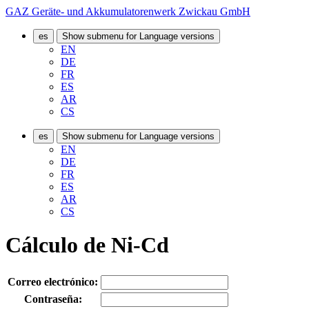
GAZ Geräte- und Akkumulatorenwerk Zwickau GmbH
es
Show submenu for Language versions
EN
DE
FR
ES
AR
CS
es
Show submenu for Language versions
EN
DE
FR
ES
AR
CS
Cálculo de Ni-Cd
Correo electrónico:
Contraseña: