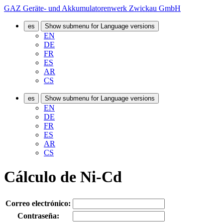
GAZ Geräte- und Akkumulatorenwerk Zwickau GmbH
es
Show submenu for Language versions
EN
DE
FR
ES
AR
CS
es
Show submenu for Language versions
EN
DE
FR
ES
AR
CS
Cálculo de Ni-Cd
Correo electrónico:
Contraseña: