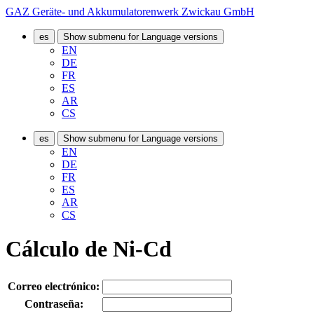
GAZ Geräte- und Akkumulatorenwerk Zwickau GmbH
es
Show submenu for Language versions
EN
DE
FR
ES
AR
CS
es
Show submenu for Language versions
EN
DE
FR
ES
AR
CS
Cálculo de Ni-Cd
Correo electrónico:
Contraseña: