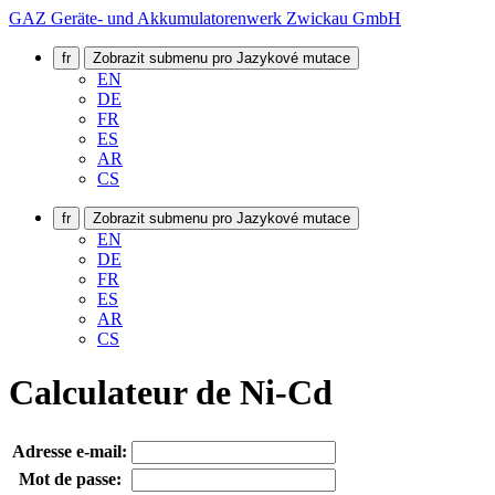
GAZ Geräte- und Akkumulatorenwerk Zwickau GmbH
fr
Zobrazit submenu pro Jazykové mutace
EN
DE
FR
ES
AR
CS
fr
Zobrazit submenu pro Jazykové mutace
EN
DE
FR
ES
AR
CS
Calculateur de Ni-Cd
Adresse e-mail:
Mot de passe: