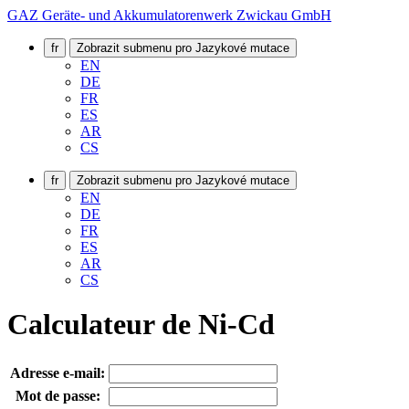
GAZ Geräte- und Akkumulatorenwerk Zwickau GmbH
fr
Zobrazit submenu pro Jazykové mutace
EN
DE
FR
ES
AR
CS
fr
Zobrazit submenu pro Jazykové mutace
EN
DE
FR
ES
AR
CS
Calculateur de Ni-Cd
Adresse e-mail:
Mot de passe: