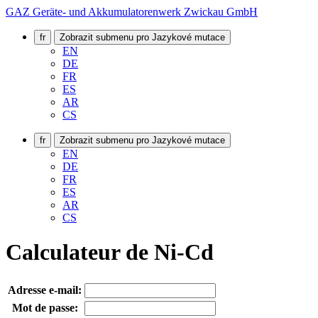
GAZ Geräte- und Akkumulatorenwerk Zwickau GmbH
fr
Zobrazit submenu pro Jazykové mutace
EN
DE
FR
ES
AR
CS
fr
Zobrazit submenu pro Jazykové mutace
EN
DE
FR
ES
AR
CS
Calculateur de Ni-Cd
Adresse e-mail:
Mot de passe: