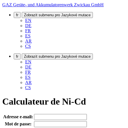
GAZ Geräte- und Akkumulatorenwerk Zwickau GmbH
fr
Zobrazit submenu pro Jazykové mutace
EN
DE
FR
ES
AR
CS
fr
Zobrazit submenu pro Jazykové mutace
EN
DE
FR
ES
AR
CS
Calculateur de Ni-Cd
Adresse e-mail:
Mot de passe: