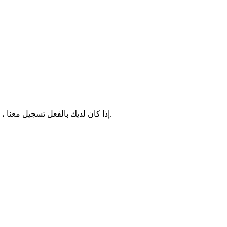
إذا كان لديك بالفعل تسجيل معنا ، ولكن لا يمكنك تذكر تفاصيل تسجيل الدخول ، فاملأ بريدك الإلكتروني الذي استخدمته أثناء التسجيل ، وسنرسل لك كلمة مرور جديدة لحسابك.