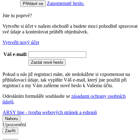
Zapomenuté heslo.
Jste tu poprvé?
Vytvořte si účet v našem obchodě a budete moci pohodlně spravovat
své údaje a kontrolovat průběh objednávek.
Vytvořit nový účet
Váš e-mail:
Zaslat nové heslo
Pokud u nás již registraci máte, ale nedokážete si vzpomenout na
přihlašovací údaje, tak vyplňte Váš e-mail, který jste použili při
registraci a my Vám zašleme nové heslo k Vašemu účtu.
Odesláním formuláře souhlasíte se
zásadami ochrany osobních
údajů
.
ARSY line - tvorba webových stránek a eshopů
Nahoru
Upozornění
Zavřít