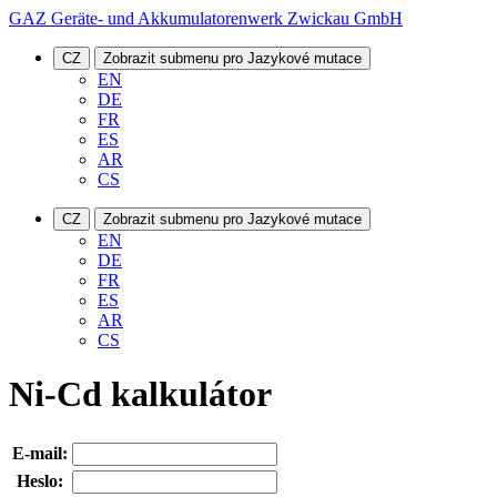
GAZ Geräte- und Akkumulatorenwerk Zwickau GmbH
CZ
Zobrazit submenu pro Jazykové mutace
EN
DE
FR
ES
AR
CS
CZ
Zobrazit submenu pro Jazykové mutace
EN
DE
FR
ES
AR
CS
Ni-Cd kalkulátor
E-mail:
Heslo: