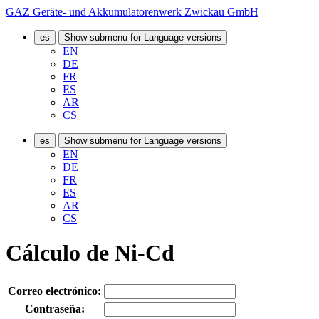
GAZ Geräte- und Akkumulatorenwerk Zwickau GmbH
es
Show submenu for Language versions
EN
DE
FR
ES
AR
CS
es
Show submenu for Language versions
EN
DE
FR
ES
AR
CS
Cálculo de Ni-Cd
Correo electrónico:
Contraseña: