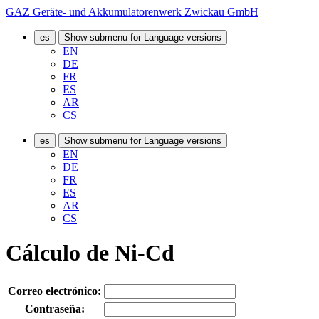
GAZ Geräte- und Akkumulatorenwerk Zwickau GmbH
es
Show submenu for Language versions
EN
DE
FR
ES
AR
CS
es
Show submenu for Language versions
EN
DE
FR
ES
AR
CS
Cálculo de Ni-Cd
Correo electrónico:
Contraseña: